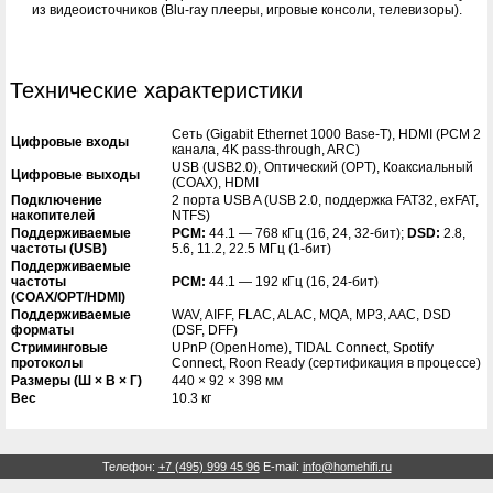
из видеоисточников (Blu-ray плееры, игровые консоли, телевизоры).
Технические характеристики
Сеть (Gigabit Ethernet 1000 Base-T), HDMI (PCM 2
Цифровые входы
канала, 4K pass-through, ARC)
USB (USB2.0), Оптический (OPT), Коаксиальный
Цифровые выходы
(COAX), HDMI
Подключение
2 порта USB A (USB 2.0, поддержка FAT32, exFAT,
накопителей
NTFS)
Поддерживаемые
PCM:
44.1 — 768 кГц (16, 24, 32-бит);
DSD:
2.8,
частоты (USB)
5.6, 11.2, 22.5 МГц (1-бит)
Поддерживаемые
частоты
PCM:
44.1 — 192 кГц (16, 24-бит)
(COAX/OPT/HDMI)
Поддерживаемые
WAV, AIFF, FLAC, ALAC, MQA, MP3, AAC, DSD
форматы
(DSF, DFF)
Стриминговые
UPnP (OpenHome), TIDAL Connect, Spotify
протоколы
Connect, Roon Ready (сертификация в процессе)
Размеры (Ш × В × Г)
440 × 92 × 398 мм
Вес
10.3 кг
Телефон:
+7 (495) 999 45 96
E-mail:
info@homehifi.ru