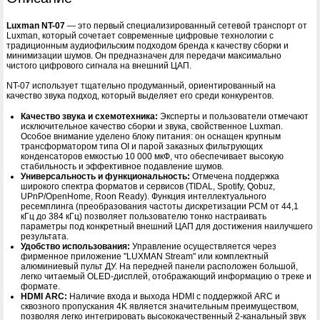
Luxman NT-07
— это первый специализированный сетевой транспорт от
Luxman, который сочетает современные цифровые технологии с
традиционным аудиофильским подходом бренда к качеству сборки и
минимизации шумов. Он предназначен для передачи максимально
чистого цифрового сигнала на внешний ЦАП.
NT-07 использует тщательно продуманный, ориентированный на
качество звука подход, который выделяет его среди конкурентов.
Качество звука и схемотехника:
Эксперты и пользователи отмечают
исключительное качество сборки и звука, свойственное Luxman.
Особое внимание уделено блоку питания: он оснащен крупным
трансформатором типа OI и парой заказных фильтрующих
конденсаторов емкостью 10 000 мкФ, что обеспечивает высокую
стабильность и эффективное подавление шумов.
Универсальность и функциональность:
Отмечена поддержка
широкого спектра форматов и сервисов (TIDAL, Spotify, Qobuz,
UPnP/OpenHome, Roon Ready). Функция интеллектуального
ресемплинга (преобразования частоты дискретизации PCM от 44,1
кГц до 384 кГц) позволяет пользователю тонко настраивать
параметры под конкретный внешний ЦАП для достижения наилучшего
результата.
Удобство использования:
Управление осуществляется через
фирменное приложение "LUXMAN Stream" или комплектный
алюминиевый пульт ДУ. На передней панели расположен большой,
легко читаемый OLED-дисплей, отображающий информацию о треке и
формате.
HDMI ARC:
Наличие входа и выхода HDMI с поддержкой ARC и
сквозного пропускания 4K является значительным преимуществом,
позволяя легко интегрировать высококачественный 2-канальный звук