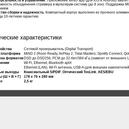
ерсальность и управление
: Приложение MiND app (для iOS и Android) хваля
жность объединения стримера в мультирум-систему (до 8 зон). Поддержка 
нием.
ство сборки и надежность
: Компактный корпус выполнен из прочного алюми
да 10-летнюю гарантию.
ческие характеристики
ройства
Сетевой проигрыватель (Digital Transport)
 платформа
MiND 2 (Roon Ready, AirPlay 2, Tidal Masters, Spotify Connect, Qo
жка форматов
DSD до DSD256, PCM до 32-бит/384 кГц (зависит от внешнего 
чения
Wi-Fi, Ethernet, Bluetooth aptX
Ethernet (LAN), Wi-Fi антенна, USB-A (для внешних накопителей
ые выходы
Коаксиальный S/PDIF
,
Оптический TosLink
,
AES/EBU
 (Ш × В × Г)
178 x 76 x 280 мм
то
2,5 кг