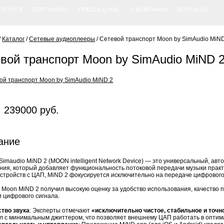
УСЛУГИ
ПОРТФОЛИО
ПРЕССА О НАС
О КОМПАНИИ
КОНТАКТЫ
/
Каталог
/
Сетевые аудиоплееры
/
Сетевой транспорт Moon by SimAudio MiN
вой транспорт Moon by SimAudio MiND 
 239000 руб.
ание
Simaudio MiND 2 (MOON intelligent Network Device) — это универсальный, ав
ия, который добавляет функциональность потоковой передачи музыки практ
стройств с ЦАП, MiND 2 фокусируется исключительно на передаче цифровог
 Moon MiND 2 получил высокую оценку за удобство использования, качество 
 цифрового сигнала.
ство звука
: Эксперты отмечают
«исключительно чистое, стабильное и точн
ал с минимальным джиттером, что позволяет внешнему ЦАП работать в оптим