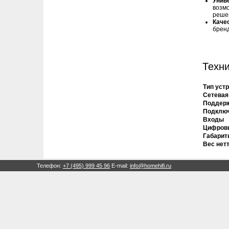
Унив
возмо
реше
Каче
брен
Техни
Тип уст
Сетевая
Поддер
Подклю
Входы
Цифров
Габариты
Вес нет
Телефон:
+7 (495) 999 45 96
E-mail:
info@homehifi.ru