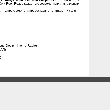
т за
«интуитивно понятный интерфейс»
, стабильность и
MQA и Roon Ready делает его современным и актуальным
ния, а производитель предоставляет стандартную для
buz, Deezer, Internet Radio)
ЦАП)
)