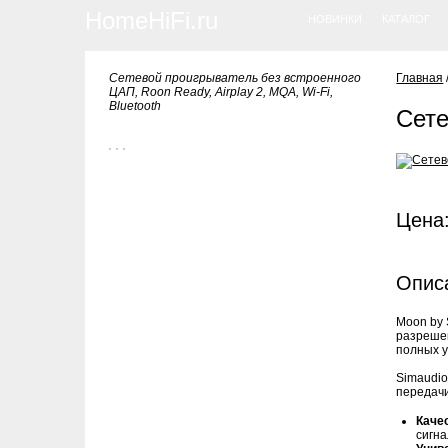
HomeHiFi.ru
НОВИНКИ
КАТАЛОГ
Сетевой проигрыватель без встроенного
Главная
ЦАП, Roon Ready, Airplay 2, MQA, Wi-Fi,
Bluetooth
Сете
Цена:
Опис
Moon by 
разрешен
полных у
Simaudio
передачи
Каче
сигн