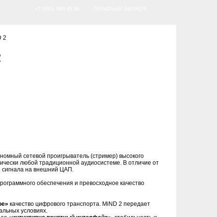
+7 (495) 999 45 96
ОБРАТНЫЙ ЗВОНОК
D 2
2
тономный сетевой проигрыватель (стример) высокого
ически любой традиционной аудиосистеме. В отличие от
о сигнала на внешний ЦАП.
программного обеспечения и превосходное качество
ое»
качество цифрового транспорта. MiND 2 передает
альных условиях.