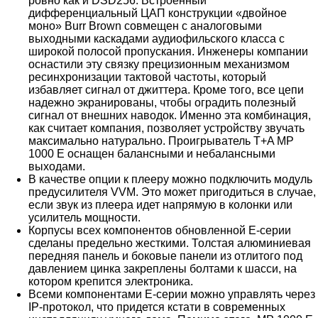
ровно как и DSD256. Встроенный
дифференциальный ЦАП конструкции «двойное
моно» Burr Brown совмещен с аналоговыми
выходными каскадами аудиофильского класса с
широкой полосой пропускания. Инженеры компании
оснастили эту связку прецизионным механизмом
ресинхронизации тактовой частоты, который
избавляет сигнал от джиттера. Кроме того, все цепи
надежно экранированы, чтобы оградить полезный
сигнал от внешних наводок. Именно эта комбинация,
как считает компания, позволяет устройству звучать
максимально натурально. Проигрыватель T+A MP
1000 E оснащен балансными и небалансными
выходами.
В качестве опции к плееру можно подключить модуль
предусилителя VVM. Это может пригодиться в случае,
если звук из плеера идет напрямую в колонки или
усилитель мощности.
Корпусы всех компонентов обновленной E-серии
сделаны предельно жесткими. Толстая алюминиевая
передняя панель и боковые панели из отлитого под
давлением цинка закреплены болтами к шасси, на
котором крепится электроника.
Всеми компонентами E-серии можно управлять через
IP-протокол, что придется кстати в современных