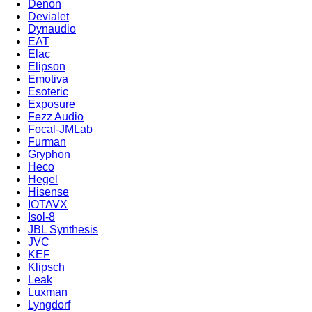
Denon
Devialet
Dynaudio
EAT
Elac
Elipson
Emotiva
Esoteric
Exposure
Fezz Audio
Focal-JMLab
Furman
Gryphon
Heco
Hegel
Hisense
IOTAVX
Isol-8
JBL Synthesis
JVC
KEF
Klipsch
Leak
Luxman
Lyngdorf