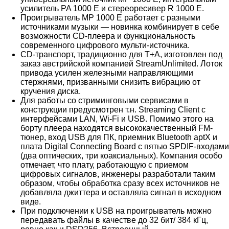
усилитель PA 1000 E и стереоресивер R 1000 E.
Проигрыватель MP 1000 E работает с разными
источниками музыки — новинка комбинирует в себе
возможности CD-плеера и функциональность
современного цифрового мульти-источника.
CD-транспорт, традиционно для Т+А, изготовлен под
заказ австрийской компанией StreamUnlimited. Лоток
привода усилен железными направляющими
стержнями, призванными снизить вибрацию от
кручения диска.
Для работы со стриминговыми сервисами в
конструкции предусмотрен т.н. Streaming Client с
интерфейсами LAN, Wi-Fi и USB. Помимо этого на
борту плеера находятся высококачественный FM-
тюнер, вход USB для ПК, приемник Bluetooth aptX и
плата Digital Connecting Board с пятью SPDIF-входами
(два оптических, три коаксиальных). Компания особо
отмечает, что плату, работающую с приемом
цифровых сигналов, инженеры разработали таким
образом, чтобы обработка сразу всех источников не
добавляла джиттера и оставляла сигнал в исходном
виде.
При подключении к USB на проигрыватель можно
передавать файлы в качестве до 32 бит/ 384 кГц,