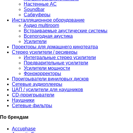
Настенные АС
Soundbar
Сабвуферы
Инсталляционное оборудование
Аудио multiroom
Встраиваемые акустические системы
Всепогодная акустика
Усилители
Проекторы для домашнего кинотеатра
Стерео усилители / ресиверы
Интегральные стерео усилители
Предварительные усилители
Усилители мощности
Фонокорректоры
Проигрыватели виниловых дисков
Сетевые аудиоплееры
ЦАП / усилители для наушников
CD-проигрыватели
Наушники
Сетевые фильтры
По брендам
Accuphase