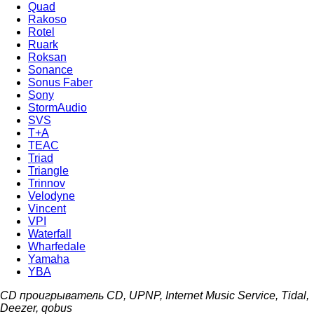
Quad
Rakoso
Rotel
Ruark
Roksan
Sonance
Sonus Faber
Sony
StormAudio
SVS
T+A
TEAC
Triad
Triangle
Trinnov
Velodyne
Vincent
VPI
Waterfall
Wharfedale
Yamaha
YBA
CD проигрыватель CD, UPNP, Internet Music Service, Tidal,
Deezer, qobus