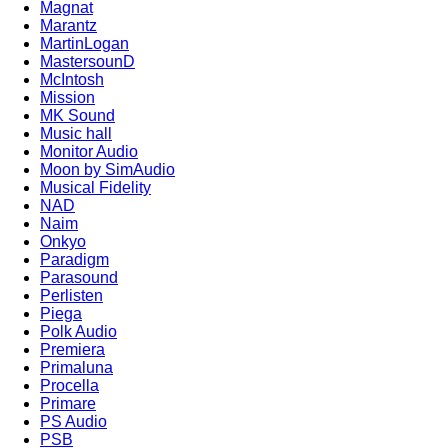
Magnat
Marantz
MartinLogan
MastersounD
McIntosh
Mission
MK Sound
Music hall
Monitor Audio
Moon by SimAudio
Musical Fidelity
NAD
Naim
Onkyo
Paradigm
Parasound
Perlisten
Piega
Polk Audio
Premiera
Primaluna
Procella
Primare
PS Audio
PSB