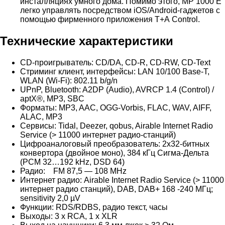
инсталляциях умного дома. Помимо этого, MP 1000 E
легко управлять посредством iOS/Android-гаджетов с
помощью фирменного приложения Т+А Control.
Технические характеристики
CD-проигрыватель: CD/DA, CD-R, CD-RW, CD-Text
Cтриминг клиент, интерфейсы: LAN 10/100 Base-T,
WLAN (Wi-Fi): 802.11 b/g/n
UPnP, Bluetooth: A2DP (Audio), AVRCP 1.4 (Control) /
aptX®, MP3, SBC
Форматы: MP3, AAC, OGG-Vorbis, FLAC, WAV, AIFF,
ALAC, MP3
Сервисы: Tidal, Deezer, qobus, Airable Internet Radio
Service (> 11000 интернет радио-станций)
Цифроаналоговый преобразователь: 2х32-битных
конвертора (двойное моно), 384 кГц Cигма-Дельта
(PCM 32…192 kHz, DSD 64)
Радио: FM 87,5 — 108 MHz
Интернет радио: Airable Internet Radio Service (> 11000
интернет радио станций), DAB, DAB+ 168 -240 МГц;
sensitivity 2,0 µV
Функции: RDS/RDBS, радио текст, часы
Выходы: 3 x RCA, 1 x XLR