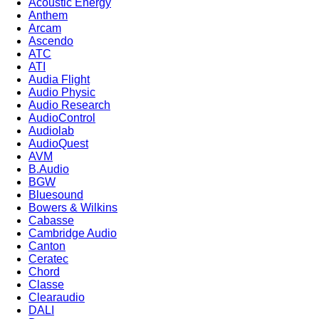
Acoustic Energy
Anthem
Arcam
Ascendo
ATC
ATI
Audia Flight
Audio Physic
Audio Research
AudioControl
Audiolab
AudioQuest
AVM
B.Audio
BGW
Bluesound
Bowers & Wilkins
Cabasse
Cambridge Audio
Canton
Ceratec
Chord
Classe
Clearaudio
DALI