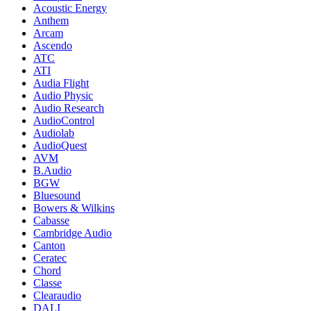
Acoustic Energy
Anthem
Arcam
Ascendo
ATC
ATI
Audia Flight
Audio Physic
Audio Research
AudioControl
Audiolab
AudioQuest
AVM
B.Audio
BGW
Bluesound
Bowers & Wilkins
Cabasse
Cambridge Audio
Canton
Ceratec
Chord
Classe
Clearaudio
DALI