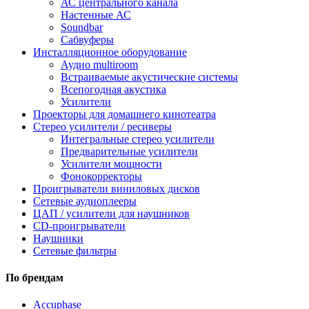
АС центрального канала
Настенные АС
Soundbar
Сабвуферы
Инсталляционное оборудование
Аудио multiroom
Встраиваемые акустические системы
Всепогодная акустика
Усилители
Проекторы для домашнего кинотеатра
Стерео усилители / ресиверы
Интегральные стерео усилители
Предварительные усилители
Усилители мощности
Фонокорректоры
Проигрыватели виниловых дисков
Сетевые аудиоплееры
ЦАП / усилители для наушников
CD-проигрыватели
Наушники
Сетевые фильтры
По брендам
Accuphase