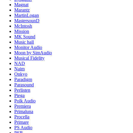
Magnat
Marantz
MartinLogan
MastersounD
McIntosh
Mission
MK Sound
Music hall
Monitor Audio
Moon by SimAudio
Musical Fidelity
NAD
Naim
Onkyo
Paradigm
Parasound
Perlisten
Piega
Polk Audio
Premiera
Primaluna
Procella
Primare
PS Audio
PSB