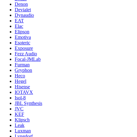
Denon
Devialet
Dynaudio
EAT
Elac
Elipson
Emotiva
Esoteric
Exposure
Fezz Audio
Focal-JMLab
Furman
Gryphon
Heco
Hegel
Hisense
IOTAVX
Isol-8
JBL Synthesis
JVC
KEF
Klipsch
Leak
Luxman
Lyngdorf