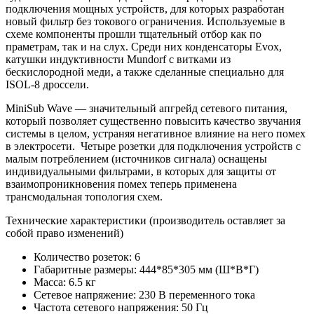
подключения мощных устройств, для которых разработан
новый фильтр без токового ограничения. Используемые в
схеме компоненты прошли тщательный отбор как по
праметрам, так и на слух. Среди них конденсаторы Evox,
катушки индуктивности Mundorf с витками из
бескислородной меди, а также сделанные специально для
ISOL-8 дроссели.
MiniSub Wave — значительный апгрейд сетевого питания,
который позволяет существенно повысить качество звучания
системы в целом, устраняя негативное влияние на него помех
в электросети. Четыре розетки для подключения устройств с
малым потреблением (источников сигнала) оснащены
индивидуальными фильтрами, в которых для защиты от
взаимопроникновения помех теперь применена
трансмодальная топология схем.
Технические характеристики (производитель оставляет за
собой право изменений)
Количество розеток: 6
Габаритные размеры: 444*85*305 мм (Ш*В*Г)
Масса: 6.5 кг
Сетевое напряжение: 230 В переменного тока
Частота сетевого напряжения: 50 Гц