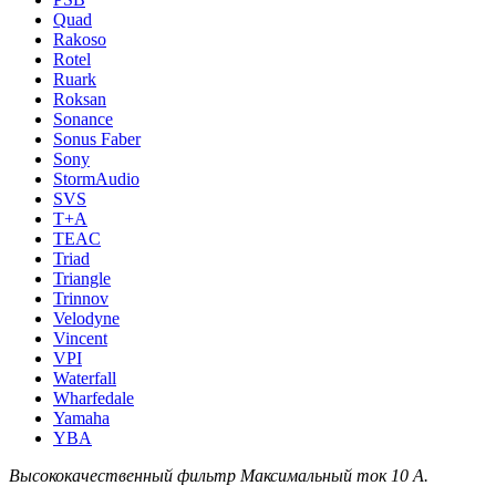
Quad
Rakoso
Rotel
Ruark
Roksan
Sonance
Sonus Faber
Sony
StormAudio
SVS
T+A
TEAC
Triad
Triangle
Trinnov
Velodyne
Vincent
VPI
Waterfall
Wharfedale
Yamaha
YBA
Высококачественный фильтр Максимальный ток 10 A.