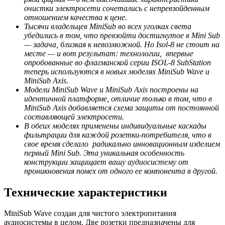
очистки электросети сочетались с непревзойденным
отношением качества к цене.
Тысячи владельцев MiniSub во всех уголках света
убедились в том, что превзойти достигнутое в Mini Sub
— задача, близкая к невозможной. Но Isol-8 не стоит на
месте — и вот результат: технологии, впервые
опробованные во флагманской серии ISOL-8 SubStation
теперь используются в новых моделях MiniSub Wave и
MiniSub Axis.
Модели MiniSub Wave и MiniSub Axis построены на
идентичной платформе, отличие только в том, что в
MiniSub Axis добавляется схема защиты от постоянной
составляющей электросети.
В обеих моделях применены индивидуальные каскады
фильтрации для каждой розетки-потребителя, что в
свое время сделало радикально инновационным изделием
первый Mini Sub. Эта уникальная особенность
конструкции защищает вашу аудиосистему от
проникновения помех от одного ее компонента в другой.
Технические характеристики
MiniSub Wave создан для чистого электропитания
аудиосистемы в целом. Две розетки предназначены для