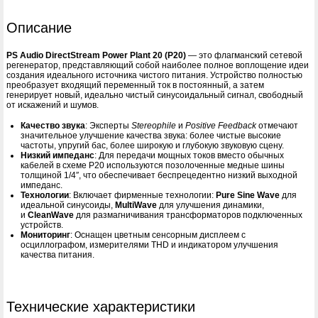
Описание
PS Audio DirectStream Power Plant 20 (P20)
— это флагманский сетевой
регенератор, представляющий собой наиболее полное воплощение идеи
создания идеального источника чистого питания. Устройство полностью
преобразует входящий переменный ток в постоянный, а затем
генерирует новый, идеально чистый синусоидальный сигнал, свободный
от искажений и шумов.
Качество звука
: Эксперты
Stereophile
и
Positive Feedback
отмечают
значительное улучшение качества звука: более чистые высокие
частоты, упругий бас, более широкую и глубокую звуковую сцену.
Низкий импеданс
: Для передачи мощных токов вместо обычных
кабелей в схеме P20 используются позолоченные медные шины
толщиной 1/4″, что обеспечивает беспрецедентно низкий выходной
импеданс.
Технологии
: Включает фирменные технологии:
Pure Sine Wave
для
идеальной синусоиды,
MultiWave
для улучшения динамики,
и
CleanWave
для размагничивания трансформаторов подключенных
устройств.
Мониторинг
: Оснащен цветным сенсорным дисплеем с
осциллографом, измерителями THD и индикатором улучшения
качества питания.
Технические характеристики