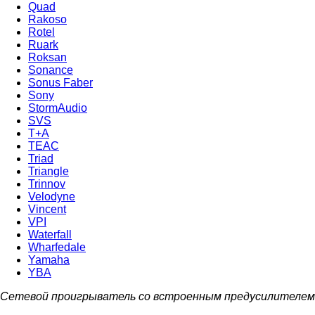
Quad
Rakoso
Rotel
Ruark
Roksan
Sonance
Sonus Faber
Sony
StormAudio
SVS
T+A
TEAC
Triad
Triangle
Trinnov
Velodyne
Vincent
VPI
Waterfall
Wharfedale
Yamaha
YBA
Сетевой проигрыватель со встроенным предусилителем