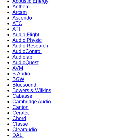
Acoustic Energy
Anthem
Arcam
Ascendo
ATC
ATI
Audia Flight
Audio Physic
Audio Research
AudioControl
Audiolab
AudioQuest
AVM
B.Audio
BGW
Bluesound
Bowers & Wilkins
Cabasse
Cambridge Audio
Canton
Ceratec
Chord
Classe
Clearaudio
DALI