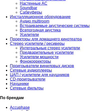
Настенные АС
Soundbar
Сабвуферы
Инсталляционное оборудование
Аудио multiroom
Встраиваемые акустические системы
Всепогодная акустика
Усилители
Проекторы для домашнего кинотеатра
Стерео усилители / ресиверы
Интегральные стерео усилители
Предварительные усилители
Усилители мощности
Фонокорректоры
Проигрыватели виниловых дисков
Сетевые аудиоплееры
ЦАП / усилители для наушников
CD-проигрыватели
Наушники
Сетевые фильтры
По брендам
Accuphase