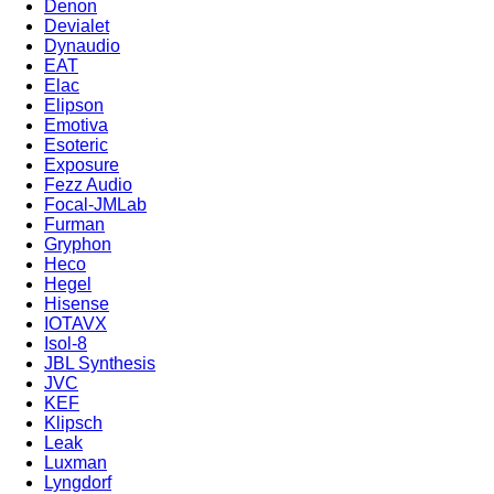
Denon
Devialet
Dynaudio
EAT
Elac
Elipson
Emotiva
Esoteric
Exposure
Fezz Audio
Focal-JMLab
Furman
Gryphon
Heco
Hegel
Hisense
IOTAVX
Isol-8
JBL Synthesis
JVC
KEF
Klipsch
Leak
Luxman
Lyngdorf