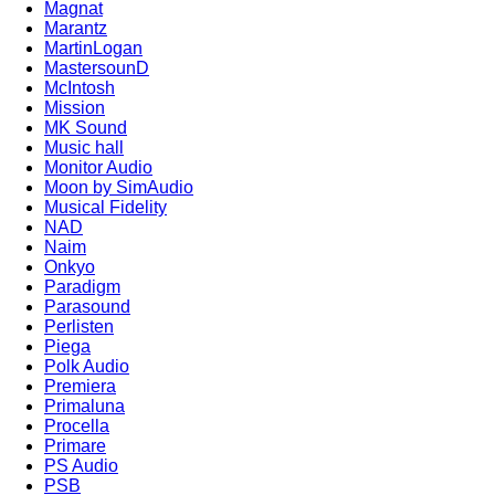
Magnat
Marantz
MartinLogan
MastersounD
McIntosh
Mission
MK Sound
Music hall
Monitor Audio
Moon by SimAudio
Musical Fidelity
NAD
Naim
Onkyo
Paradigm
Parasound
Perlisten
Piega
Polk Audio
Premiera
Primaluna
Procella
Primare
PS Audio
PSB