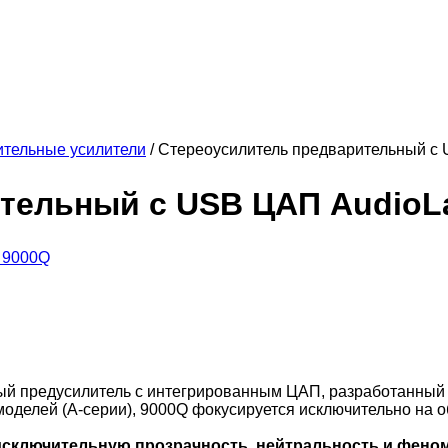
тельные усилители
/
Стереоусилитель предварительный с
тельный с USB ЦАП AudioL
й предусилитель с интегрированным ЦАП, разработанный 
моделей (A-серии), 9000Q фокусируется исключительно на о
исключительную прозрачность, нейтральность и фен