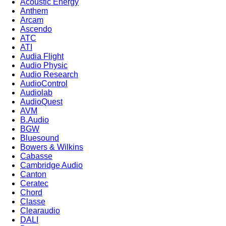
Acoustic Energy
Anthem
Arcam
Ascendo
ATC
ATI
Audia Flight
Audio Physic
Audio Research
AudioControl
Audiolab
AudioQuest
AVM
B.Audio
BGW
Bluesound
Bowers & Wilkins
Cabasse
Cambridge Audio
Canton
Ceratec
Chord
Classe
Clearaudio
DALI