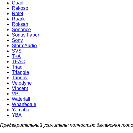
Quad
Rakoso
Rotel
Ruark
Roksan
Sonance
Sonus Faber
Sony
StormAudio
SVS
T+A
TEAC
Triad
Triangle
Trinnov
Velodyne
Vincent
VPI
Waterfall
Wharfedale
Yamaha
YBA
Предварительный усилитель; полностью балансная топ