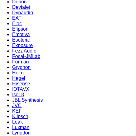
Denon
Devialet
Dynaudio
EAT
Elac
Elipson
Emotiva
Esoteric
Exposure
Fezz Audio
Focal-JMLab
Furman
Gryphon
Heco
Hegel
Hisense
IOTAVX
Isol-8
JBL Synthesis
JVC
KEF
Klipsch
Leak
Luxman
Lyngdorf