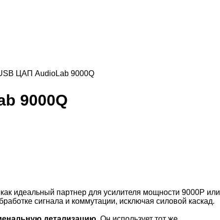
 USB ЦАП AudioLab 9000Q
ab 9000Q
как идеальный партнер для усилителя мощности 9000P или
бработке сигнала и коммутации, исключая силовой каскад.
оменальную детализацию
. Он использует тот же