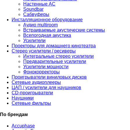
Настенные АС
Soundbar
Сабвуферы
Инсталляционное оборудование
Аудио multiroom
Встраиваемые акустические системы
Всепогодная акустика
Усилители
Проекторы для домашнего кинотеатра
Стерео усилители / ресиверы
Интегральные стерео усилители
Предварительные усилители
Усилители мощности
Фонокорректоры
Проигрыватели виниловых дисков
Сетевые аудиоплееры
ЦАП / усилители для наушников
CD-проигрыватели
Наушники
Сетевые фильтры
По брендам
Accuphase