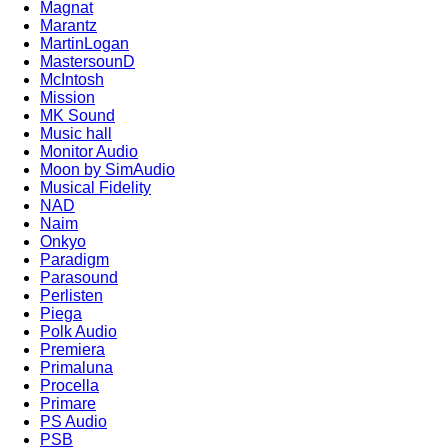
Magnat
Marantz
MartinLogan
MastersounD
McIntosh
Mission
MK Sound
Music hall
Monitor Audio
Moon by SimAudio
Musical Fidelity
NAD
Naim
Onkyo
Paradigm
Parasound
Perlisten
Piega
Polk Audio
Premiera
Primaluna
Procella
Primare
PS Audio
PSB