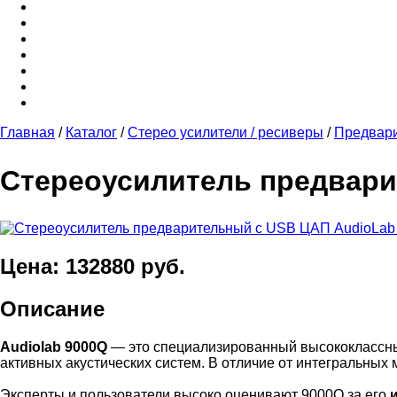
Главная
/
Каталог
/
Стерео усилители / ресиверы
/
Предвари
Стереоусилитель предвари
Цена: 132880 руб.
Описание
Audiolab 9000Q
— это специализированный высококлассны
активных акустических систем. В отличие от интегральных 
Эксперты и пользователи высоко оценивают 9000Q за его