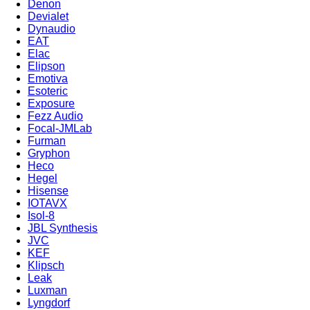
Denon
Devialet
Dynaudio
EAT
Elac
Elipson
Emotiva
Esoteric
Exposure
Fezz Audio
Focal-JMLab
Furman
Gryphon
Heco
Hegel
Hisense
IOTAVX
Isol-8
JBL Synthesis
JVC
KEF
Klipsch
Leak
Luxman
Lyngdorf