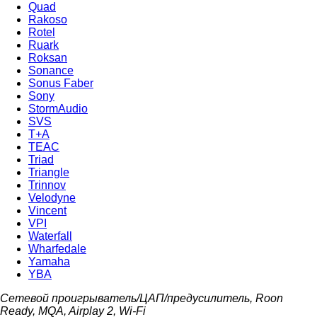
Quad
Rakoso
Rotel
Ruark
Roksan
Sonance
Sonus Faber
Sony
StormAudio
SVS
T+A
TEAC
Triad
Triangle
Trinnov
Velodyne
Vincent
VPI
Waterfall
Wharfedale
Yamaha
YBA
Сетевой проигрыватель/ЦАП/предусилитель, Roon
Ready, MQA, Airplay 2, Wi-Fi