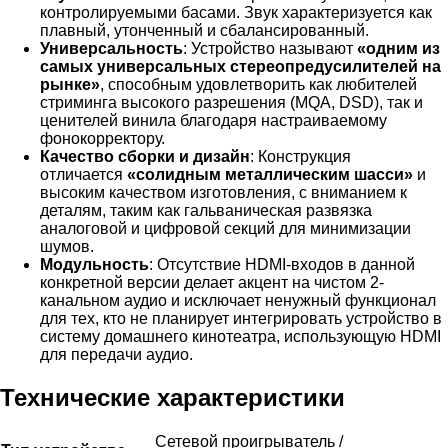
контролируемыми басами. Звук характеризуется как
плавный, утонченный и сбалансированный.
Универсальность
: Устройство называют
«одним из
самых универсальных стереопредусилителей на
рынке»
, способным удовлетворить как любителей
стриминга высокого разрешения (MQA, DSD), так и
ценителей винила благодаря настраиваемому
фонокорректору.
Качество сборки и дизайн
: Конструкция
отличается
«солидным металлическим шасси»
и
высоким качеством изготовления, с вниманием к
деталям, таким как гальваническая развязка
аналоговой и цифровой секций для минимизации
шумов.
Модульность
: Отсутствие HDMI-входов в данной
конкретной версии делает акцент на чистом 2-
канальном аудио и исключает ненужный функционал
для тех, кто не планирует интегрировать устройство в
систему домашнего кинотеатра, использующую HDMI
для передачи аудио.
Технические характеристики
Сетевой проигрыватель /