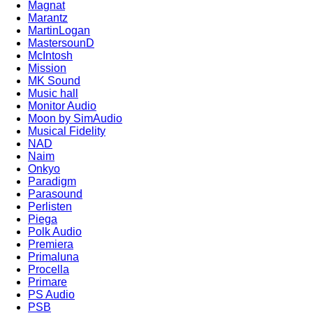
Magnat
Marantz
MartinLogan
MastersounD
McIntosh
Mission
MK Sound
Music hall
Monitor Audio
Moon by SimAudio
Musical Fidelity
NAD
Naim
Onkyo
Paradigm
Parasound
Perlisten
Piega
Polk Audio
Premiera
Primaluna
Procella
Primare
PS Audio
PSB