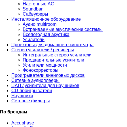
Настенные АС
Soundbar
Сабвуферы
Инсталляционное оборудование
Аудио multiroom
Встраиваемые акустические системы
Всепогодная акустика
Усилители
Проекторы для домашнего кинотеатра
Стерео усилители / ресиверы
Интегральные стерео усилители
Предварительные усилители
Усилители мощности
Фонокорректоры
Проигрыватели виниловых дисков
Сетевые аудиоплееры
ЦАП / усилители для наушников
CD-проигрыватели
Наушники
Сетевые фильтры
По брендам
Accuphase