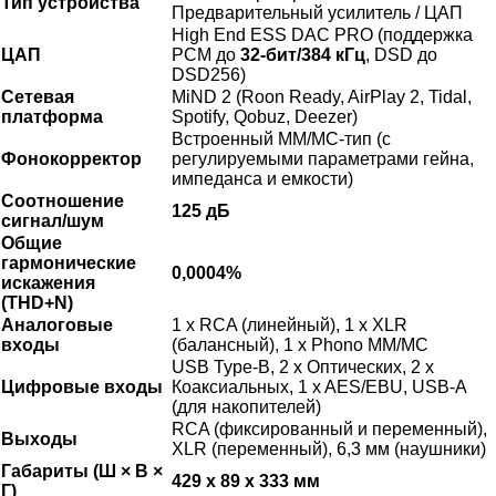
Тип устройства
Предварительный усилитель / ЦАП
High End ESS DAC PRO (поддержка
ЦАП
PCM до
32-бит/384 кГц
, DSD до
DSD256)
Сетевая
MiND 2 (Roon Ready, AirPlay 2, Tidal,
платформа
Spotify, Qobuz, Deezer)
Встроенный MM/MC-тип (с
Фонокорректор
регулируемыми параметрами гейна,
импеданса и емкости)
Соотношение
125 дБ
сигнал/шум
Общие
гармонические
0,0004%
искажения
(THD+N)
Аналоговые
1 x RCA (линейный), 1 x XLR
входы
(балансный), 1 x Phono MM/MC
USB Type-B, 2 x Оптических, 2 x
Цифровые входы
Коаксиальных, 1 x AES/EBU, USB-A
(для накопителей)
RCA (фиксированный и переменный),
Выходы
XLR (переменный), 6,3 мм (наушники)
Габариты (Ш × В ×
429 x 89 x 333 мм
Г)