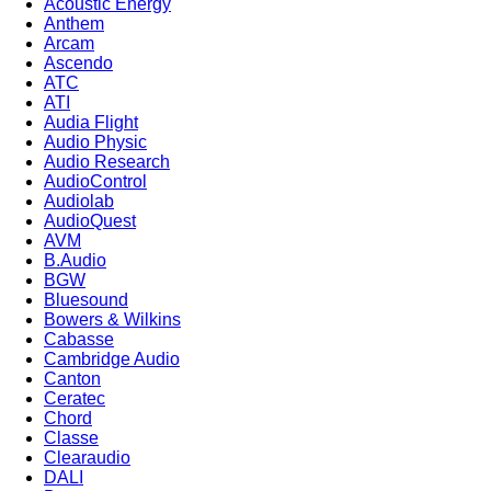
Acoustic Energy
Anthem
Arcam
Ascendo
ATC
ATI
Audia Flight
Audio Physic
Audio Research
AudioControl
Audiolab
AudioQuest
AVM
B.Audio
BGW
Bluesound
Bowers & Wilkins
Cabasse
Cambridge Audio
Canton
Ceratec
Chord
Classe
Clearaudio
DALI