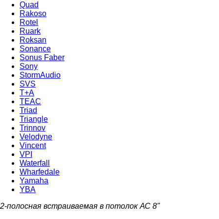
Quad
Rakoso
Rotel
Ruark
Roksan
Sonance
Sonus Faber
Sony
StormAudio
SVS
T+A
TEAC
Triad
Triangle
Trinnov
Velodyne
Vincent
VPI
Waterfall
Wharfedale
Yamaha
YBA
2-полосная встраиваемая в потолок АС 8"