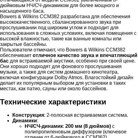
дюймовым НЧ/СЧ-динамиком для более мощного и
насыщенного баса.
Bowers & Wilkins CCM382 разработана для обеспечения
высококачественного, сбалансированного звука при
прослушивании под широким углом и подходит для
использования в сложных условиях, включая помещения с
высокой влажностью, такие как ванные комнаты или
закрытые бассейны.
Пользователи отмечают, что Bowers & Wilkins CCM382
обеспечивает
отличное качество звука и впечатляющий
бас
для встраиваемой акустики, особенно при своей цене.
Они хорошо подходят для фонового прослушивания
музыки, а также для систем домашнего кинотеатра,
включая конфигурации Dolby Atmos. Влагостойкий дизайн
делает их популярным выбором для установки в таких
местах, как патио, сауны или около бассейнов.
Технические характеристики
Конструкция
: 2-полосная встраиваемая система.
Динамики
:
НЧ/СЧ-динамик
:
200 мм (8 дюймов)
с
полипропиленовым диффузором (ключевое
отличие от 6-дюймового в CCM362).