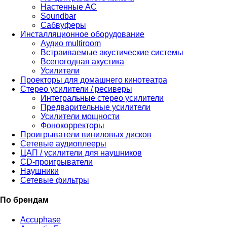
Настенные АС
Soundbar
Сабвуферы
Инсталляционное оборудование
Аудио multiroom
Встраиваемые акустические системы
Всепогодная акустика
Усилители
Проекторы для домашнего кинотеатра
Стерео усилители / ресиверы
Интегральные стерео усилители
Предварительные усилители
Усилители мощности
Фонокорректоры
Проигрыватели виниловых дисков
Сетевые аудиоплееры
ЦАП / усилители для наушников
CD-проигрыватели
Наушники
Сетевые фильтры
По брендам
Accuphase