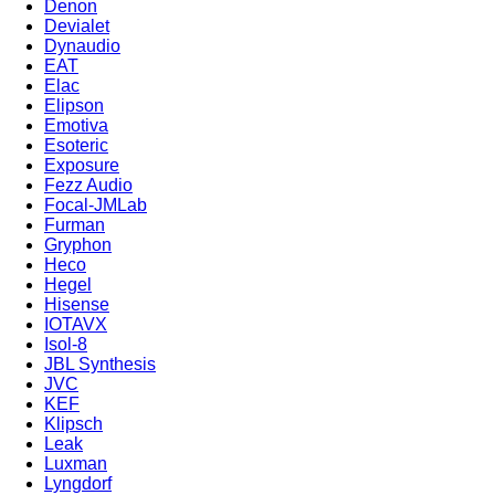
Denon
Devialet
Dynaudio
EAT
Elac
Elipson
Emotiva
Esoteric
Exposure
Fezz Audio
Focal-JMLab
Furman
Gryphon
Heco
Hegel
Hisense
IOTAVX
Isol-8
JBL Synthesis
JVC
KEF
Klipsch
Leak
Luxman
Lyngdorf