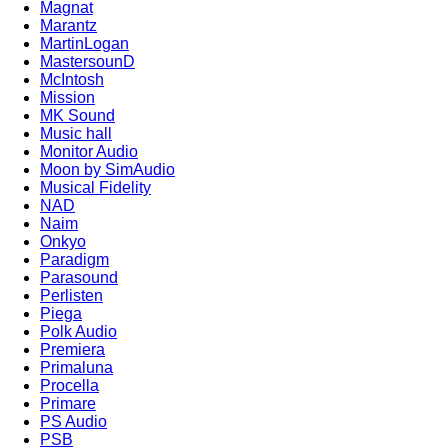
Magnat
Marantz
MartinLogan
MastersounD
McIntosh
Mission
MK Sound
Music hall
Monitor Audio
Moon by SimAudio
Musical Fidelity
NAD
Naim
Onkyo
Paradigm
Parasound
Perlisten
Piega
Polk Audio
Premiera
Primaluna
Procella
Primare
PS Audio
PSB