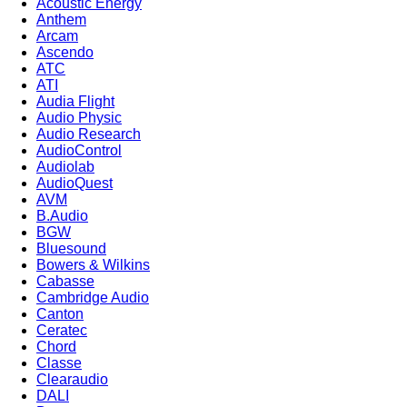
Acoustic Energy
Anthem
Arcam
Ascendo
ATC
ATI
Audia Flight
Audio Physic
Audio Research
AudioControl
Audiolab
AudioQuest
AVM
B.Audio
BGW
Bluesound
Bowers & Wilkins
Cabasse
Cambridge Audio
Canton
Ceratec
Chord
Classe
Clearaudio
DALI