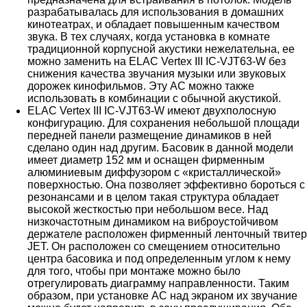
разрабатывалась для использования в домашних
кинотеатрах, и обладает повышенным качеством
звука. В тех случаях, когда установка в комнате
традиционной корпусной акустики нежелательна, ее
можно заменить на ELAC Vertex III IC-VJT63-W без
снижения качества звучания музыки или звуковых
дорожек кинофильмов. Эту АС можно также
использовать в комбинации с обычной акустикой.
ELAC Vertex III IC-VJT63-W имеют двухполосную
конфигурацию. Для сохранения небольшой площади
передней панели размещение динамиков в ней
сделано один над другим. Басовик в данной модели
имеет диаметр 152 мм и оснащен фирменным
алюминиевым диффузором с «кристаллической»
поверхностью. Она позволяет эффективно бороться с
резонансами и в целом такая структура обладает
высокой жесткостью при небольшом весе. Над
низкочастотным динамиком на виброустойчивом
держателе расположен фирменный ленточный твитер
JET. Он расположен со смещением относительно
центра басовика и под определенным углом к нему
для того, чтобы при монтаже можно было
отрегулировать диаграмму направленности. Таким
образом, при установке АС над экраном их звучание