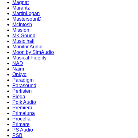
Magnat
Marantz
MartinLogan
MastersounD
McIntosh
Mission
MK Sound
Music hall
Monitor Audio
Moon by SimAudio
Musical Fidelity
NAD
Naim
Onkyo
Paradigm
Parasound
Perlisten
Piega
Polk Audio
Premiera
Primaluna
Procella
Primare
PS Audio
PSB