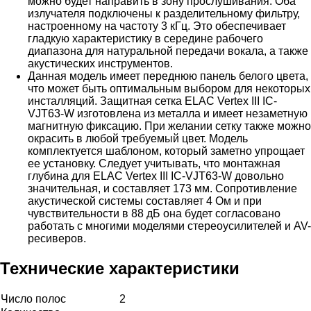
можно будет направить в зону прослушивания. Оба
излучателя подключены к разделительному фильтру,
настроенному на частоту 3 кГц. Это обеспечивает
гладкую характеристику в середине рабочего
диапазона для натуральной передачи вокала, а также
акустических инструментов.
Данная модель имеет переднюю панель белого цвета,
что может быть оптимальным выбором для некоторых
инсталляций. Защитная сетка ELAC Vertex III IC-
VJT63-W изготовлена из металла и имеет незаметную
магнитную фиксацию. При желании сетку также можно
окрасить в любой требуемый цвет. Модель
комплектуется шаблоном, который заметно упрощает
ее установку. Следует учитывать, что монтажная
глубина для ELAC Vertex III IC-VJT63-W довольно
значительная, и составляет 173 мм. Сопротивление
акустической системы составляет 4 Ом и при
чувствительности в 88 дБ она будет согласовано
работать с многими моделями стереоусилителей и AV-
ресиверов.
Технические характеристики
Число полос
2