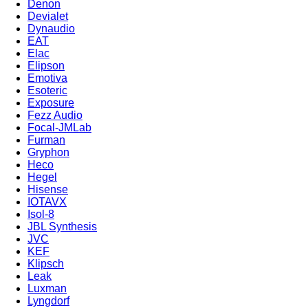
Denon
Devialet
Dynaudio
EAT
Elac
Elipson
Emotiva
Esoteric
Exposure
Fezz Audio
Focal-JMLab
Furman
Gryphon
Heco
Hegel
Hisense
IOTAVX
Isol-8
JBL Synthesis
JVC
KEF
Klipsch
Leak
Luxman
Lyngdorf