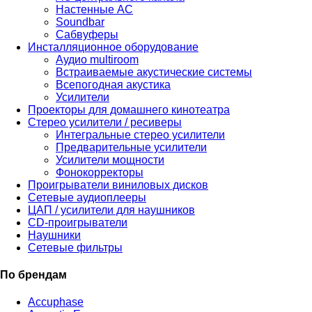
Настенные АС
Soundbar
Сабвуферы
Инсталляционное оборудование
Аудио multiroom
Встраиваемые акустические системы
Всепогодная акустика
Усилители
Проекторы для домашнего кинотеатра
Стерео усилители / ресиверы
Интегральные стерео усилители
Предварительные усилители
Усилители мощности
Фонокорректоры
Проигрыватели виниловых дисков
Сетевые аудиоплееры
ЦАП / усилители для наушников
CD-проигрыватели
Наушники
Сетевые фильтры
По брендам
Accuphase