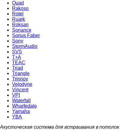
Quad
Rakoso
Rotel
Ruark
Roksan
Sonance
Sonus Faber
Sony
StormAudio
SVS
T+A
TEAC
Triad
Triangle
Trinnov
Velodyne
Vincent
VPI
Waterfall
Wharfedale
Yamaha
YBA
Акустическая система для встраивания в потолок