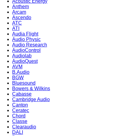
Acoustic Energy
Anthem
Arcam
Ascendo
ATC
ATI
Audia Flight
Audio Physic
Audio Research
AudioControl
Audiolab
AudioQuest
AVM
B.Audio
BGW
Bluesound
Bowers & Wilkins
Cabasse
Cambridge Audio
Canton
Ceratec
Chord
Classe
Clearaudio
DALI