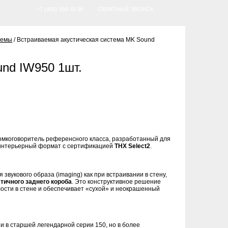
+7 (495) 999 45 96
ОБРАТНЫЙ ЗВОНОК
темы
/
Встраиваемая акустическая система MK Sound
nd IW950 1шт.
ромкоговоритель референсного класса, разработанный для
й интерьерный формат с сертификацией
THX Select2
.
вукового образа (imaging) как при встраивании в стену,
тичного заднего короба
. Это конструктивное решение
лости в стене и обеспечивает «сухой» и неокрашенный
и в старшей легендарной серии 150, но в более