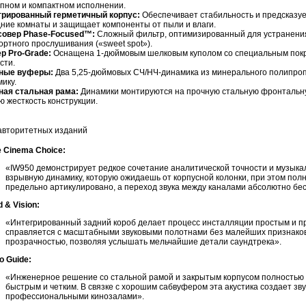
упном и компактном исполнении.
грированный герметичный корпус:
Обеспечивает стабильность и предсказуе
ние комнаты и защищает компоненты от пыли и влаги.
совер Phase-Focused™:
Сложный фильтр, оптимизированный для устранени
ртного прослушивания («sweet spot»).
р Pro-Grade:
Оснащена 1-дюймовым шелковым куполом со специальным покры
сти.
ные вуферы:
Два 5,25-дюймовых СЧ/НЧ-динамика из минерального полипроп
ику.
ная стальная рама:
Динамики монтируются на прочную стальную фронтальную 
 жесткость конструкции.
авторитетных изданий
 Cinema Choice:
«IW950 демонстрирует редкое сочетание аналитической точности и музыка
взрывную динамику, которую ожидаешь от корпусной колонки, при этом полн
предельно артикулировано, а переход звука между каналами абсолютно бе
 & Vision:
«Интегрированный задний короб делает процесс инсталляции простым и п
справляется с масштабными звуковыми полотнами без малейших признаков
прозрачностью, позволяя услышать мельчайшие детали саундтрека».
o Guide:
«Инженерное решение со стальной рамой и закрытым корпусом полностью 
быстрым и четким. В связке с хорошим сабвуфером эта акустика создает зв
профессиональными кинозалами».