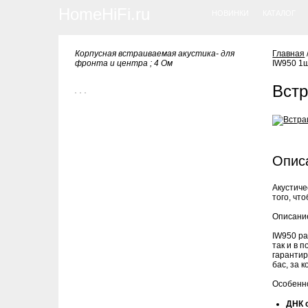
HomeHiFi.ru
НОВИНКИ
КАТАЛОГ
Корпусная встраиваемая акустика- для
Главная
фронта и центра ; 4 Ом
IW950 1ш
Встр
Опис
Акустиче
того, чт
Описани
IW950 ра
так и в 
гарантир
бас, за к
Особенн
ДНК 