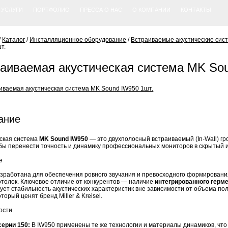
УСЛУГИ
ПОРТФОЛИО
ПРЕССА О НАС
О КОМПАНИИ
КОНТАКТЫ
/
Каталог
/
Инсталляционное оборудование
/
Встраиваемые акустические сис
т.
аиваемая акустическая система MK Sou
ание
ская система
MK Sound IW950
— это двухполосный встраиваемый (In-Wall) г
обы перенести точность и динамику профессиональных мониторов в скрыты
е
зработана для обеспечения ровного звучания и превосходного формирования з
потолок. Ключевое отличие от конкурентов — наличие
интегрированного герме
ует стабильность акустических характеристик вне зависимости от объема по
оторый ценят бренд Miller & Kreisel.
ости
серии 150:
В IW950 применены те же технологии и материалы динамиков, что 