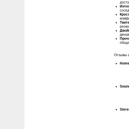
дост
Инте
сосед
Крос
комфо
Твите
резко
Двой
динам
Проч
общую
Отзывы 
Home
Sound
Stere