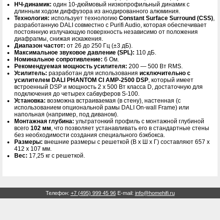
НЧ-динамик:
один 10-дюймовый низкопрофильный динамик с
длинным ходом диффузора из анодированного алюминия.
Технология:
использует технологию
Constant Surface Surround (CSS)
,
разработанную DALI совместно с Purifi Audio, которая обеспечивает
постоянную излучающую поверхность независимо от положения
диафрагмы, снижая искажения.
Диапазон частот:
от 26 до 250 Гц (±3 дБ).
Максимальное звуковое давление (SPL):
110 дБ.
Номинальное сопротивление:
6 Ом.
Рекомендуемая мощность усилителя:
200 — 500 Вт RMS.
Усилитель:
разработан для использования
исключительно с
усилителем DALI PHANTOM CI AMP-2500 DSP
, который имеет
встроенный DSP и мощность 2 x 500 Вт класса D, достаточную для
подключения до четырех сабвуферов S-100.
Установка:
возможна встраиваемая (в стену), настенная (с
использованием опциональной рамы DALI On-wall Frame) или
напольная (например, под диваном).
Монтажная глубина:
ультратонкий профиль с монтажной глубиной
всего
102 мм
, что позволяет устанавливать его в стандартные стены
без необходимости создания специального бэкбокса.
Размеры:
внешние размеры с решеткой (В x Ш x Г) составляют 657 x
412 x 107 мм.
Вес:
17,25 кг с решеткой.
Телефон:
+7 (495) 999 45 96
E-mail:
info@homehifi.ru