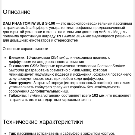
Описание
DALI PHANTOM IW SUB S-100
— это высокопроизводительный пассивный
встраиваемый сабвуфер с ультратонким профилем, предназначенный
для скрытой установки в стены, на стены или даже под мебель. Модель
получила престижную награду
TNT Award 2024
как выдающееся решение
для домашних кинотеатров и стереосистем.
Основные характеристики
Динамик:
10-дюймовый (254 мм) длинноходный драйвер с
диффузором из анодированного алюминия.
Технология CSS:
Впервые применена технология
Constant Surface
Surround
(разработана совместно с Purifi Audio), которая
минимизирует модуляцию подвеса и искажения, сохраняя постоянную
излучающую поверхность при любом ходе диффузора.
Конструкция:
Закрытый корпус (интегрированный backbox) позволяет
устанавливать сабвуфер сразу «из коробки» без необходимости
сооружения дополнительных ниш.
Габариты:
Глубина установки составляет всего
102 мм
, что позволяет
встраивать его в стандартные каркасные стены.
Технические характеристики
Тип:
пассивный встраиваемый сабвуфер в закрытом корпусе.