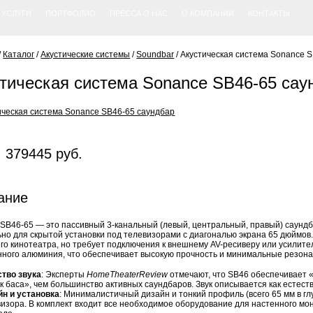
УСЛУГИ
ПОРТФОЛИО
ПРЕССА О НАС
О КОМПАНИИ
КОНТАКТЫ
/
Каталог
/
Акустические системы
/
Soundbar
/
Акустическая система Sonance 
тическая система Sonance SB46-65 сау
 379445 руб.
ание
SB46-65 — это пассивный 3-канальный (левый, центральный, правый) саун
но для скрытой установки под телевизорами с диагональю экрана 65 дюймов
о кинотеатра, но требует подключения к внешнему AV-ресиверу или усилител
ного алюминия, что обеспечивает высокую прочность и минимальные резона
ство звука
: Эксперты
HomeTheaterReview
отмечают, что SB46 обеспечивает 
к баса», чем большинство активных саундбаров. Звук описывается как естест
йн и установка
: Минималистичный дизайн и тонкий профиль (всего 65 мм в гл
изора. В комплект входит все необходимое оборудование для настенного м