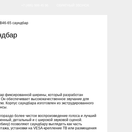
+7 (495) 999 45 96
ОБРАТНЫЙ ЗВОНОК
SB46-65 саундбар
ндбар
дбар фиксированной ширины, который разработан
. Он обеспечивает высококачественное звучание для
ю. Корпус саундбара изготовлен из экструдированного
нсы.
«гораздо более чистое воспроизведение голоса и лучший
венный, детальный и с широкой звуковой сценой.
убину) позволяют саундбару выглядеть как часть
онтажа, установки на VESA-крепление ТВ или размещения