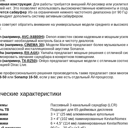
оле.
ивная конструкция
: Для работы требуется внешний AV-ресивер или усилител
ей нет. Это позволяет использовать высококачественные компоненты и соз
уется сабвуфер
: Из-за ограничения нижнего частотного диапазона (от 90 Гц
мендуют дополнить систему активным сабвуфером.
 советуют обратить внимание на универсальные модели среднего и высокого
:
n (например,
AVC-X4800H
):
Denon известен своим надежным и мощным усилен
ечивает необходимый контроль баса и чистоту диалогов.
ntz (например,
CINEMA 30
):
Модели Marantz предлагают более музыкальное и
ысококлассной инсталляционной акустики Sonance.
ha (например,
RX-A4A
):
Yamaha предлагает мощные решения с отличной сис
мизировать звучание саундбара в конкретном помещении.
o (например,
TX-RZ50
):
Onkyo предлагает мощные модели с отличным соотнош
кцией Dirac Live.
ве профессионального решения производитель также предлагает свои много
8-50
или
Sonamp 16-50
, если у вас уже есть отдельный AV-процессор.
ческие характеристики
темы
Пассивный 3-канальный саундбар (LCR)
ль ТВ
Подходит для 65-дюймовых дисплеев
мики
3 × 1″ (25 мм) алюминиевые купольные
мики
3 × 4″ (102 мм) ламинированные Kevlar/Nomex
мики
6 × 4,5″ (114 мм) ламинированные Kevlar/Nome