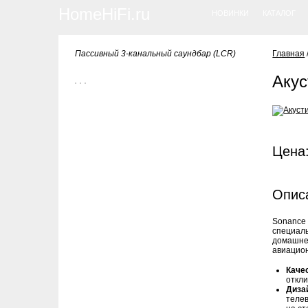
HomeHiFi.ru
НОВИНКИ
КАТАЛОГ
Пассивный 3-канальный саундбар (LCR)
Главная
Акус
Цена:
Опис
Sonance 
специаль
домашнег
авиацион
Каче
откли
Диза
телев