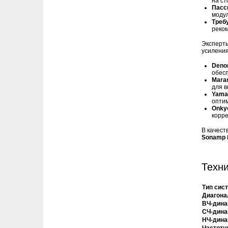
на ст
Пасс
модул
Треб
реко
Эксперты
усиления
Deno
обесп
Mara
для в
Yama
опти
Onky
корре
В качест
Sonamp 
Техни
Тип сис
Диагона
ВЧ-дина
СЧ-дина
НЧ-дина