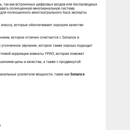
ь, так как встроенных цифровых входов или беспроводных
давать полноценную многоканальную систему.
) для полноценного кинотеатрального баса эксперты
 класса, которые обеспечивают хорошее качество
ием, которое отлично сочетается с Sonance и
 утонченное звучание, которое также хорошо подходит
темой коррекции комнаты YPAO, которая поможет
ением цены и качества, а также с продвинутой
канальные усилители мощности, такие как
Sonance
x