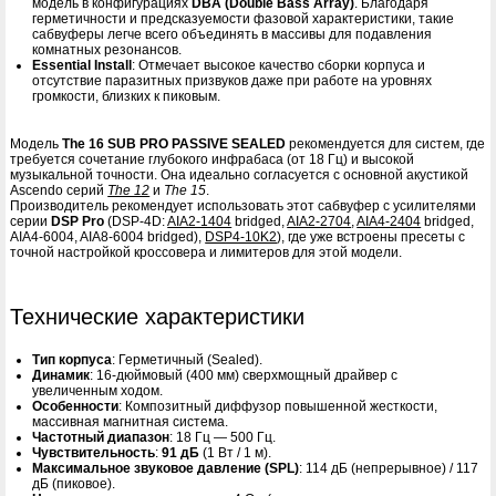
модель в конфигурациях
DBA (Double Bass Array)
. Благодаря
герметичности и предсказуемости фазовой характеристики, такие
сабвуферы легче всего объединять в массивы для подавления
комнатных резонансов.
Essential Install
: Отмечает высокое качество сборки корпуса и
отсутствие паразитных призвуков даже при работе на уровнях
громкости, близких к пиковым.
Модель
The 16 SUB PRO PASSIVE SEALED
рекомендуется для систем, где
требуется сочетание глубокого инфрабаса (от 18 Гц) и высокой
музыкальной точности. Она идеально согласуется с основной акустикой
Ascendo серий
The 12
и
The 15
.
Производитель рекомендует использовать этот сабвуфер с усилителями
серии
DSP Pro
(DSP-4D:
AIA2-1404
bridged,
AIA2-2704
,
AIA4-2404
bridged,
AIA4-6004, AIA8-6004 bridged),
DSP4-10K2
), где уже встроены пресеты с
точной настройкой кроссовера и лимитеров для этой модели.
Технические характеристики
Тип корпуса
: Герметичный (Sealed).
Динамик
: 16-дюймовый (400 мм) сверхмощный драйвер с
увеличенным ходом.
Особенности
: Композитный диффузор повышенной жесткости,
массивная магнитная система.
Частотный диапазон
: 18 Гц — 500 Гц.
Чувствительность
:
91 дБ
(1 Вт / 1 м).
Максимальное звуковое давление (SPL)
: 114 дБ (непрерывное) / 117
дБ (пиковое).