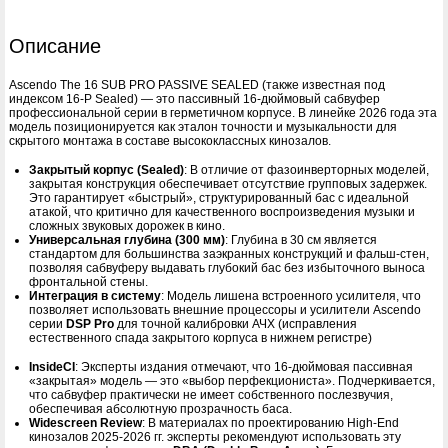
Описание
Ascendo The 16 SUB PRO PASSIVE SEALED (также известная под
индексом 16-P Sealed) — это пассивный 16-дюймовый сабвуфер
профессиональной серии в герметичном корпусе. В линейке 2026 года эта
модель позиционируется как эталон точности и музыкальности для
скрытого монтажа в составе высококлассных кинозалов.
Закрытый корпус (Sealed)
: В отличие от фазоинверторных моделей,
закрытая конструкция обеспечивает отсутствие групповых задержек.
Это гарантирует «быстрый», структурированный бас с идеальной
атакой, что критично для качественного воспроизведения музыки и
сложных звуковых дорожек в кино.
Универсальная глубина (300 мм)
: Глубина в 30 см является
стандартом для большинства заэкранных конструкций и фальш-стен,
позволяя сабвуферу выдавать глубокий бас без избыточного выноса
фронтальной стены.
Интеграция в систему
: Модель лишена встроенного усилителя, что
позволяет использовать внешние процессоры и усилители Ascendo
серии
DSP Pro
для точной калибровки АЧХ (исправления
естественного спада закрытого корпуса в нижнем регистре)
InsideCI
: Эксперты издания отмечают, что 16-дюймовая пассивная
«закрытая» модель — это «выбор перфекциониста». Подчеркивается,
что сабвуфер практически не имеет собственного послезвучия,
обеспечивая абсолютную прозрачность баса.
Widescreen Review
: В материалах по проектированию High-End
кинозалов 2025-2026 гг. эксперты рекомендуют использовать эту